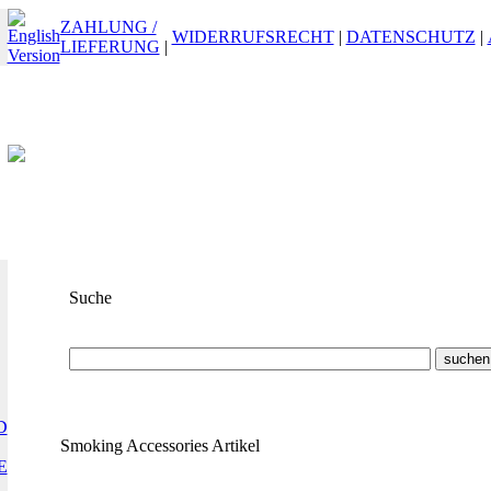
ZAHLUNG /
WIDERRUFSRECHT
|
DATENSCHUTZ
|
LIEFERUNG
|
Suche
Suchbegriff
oder
ET-Nummer
D
Smoking Accessories Artikel
E