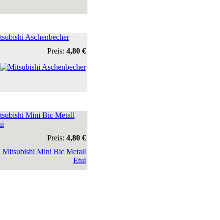
tsubishi Aschenbecher
Preis:
4,80 €
tsubishi Mini Bic Metall
ui
Preis:
4,80 €