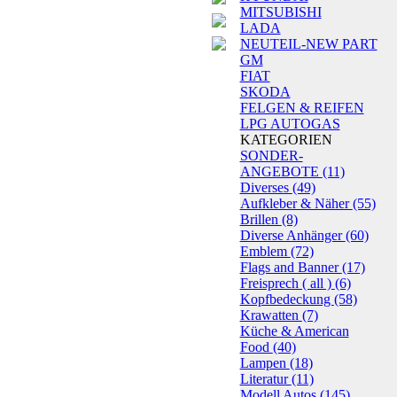
MITSUBISHI
LADA
NEUTEIL-NEW PART
GM
FIAT
SKODA
FELGEN & REIFEN
LPG AUTOGAS
KATEGORIEN
SONDER-
ANGEBOTE
(11)
Diverses
(49)
Aufkleber & Näher
(55)
Brillen
(8)
Diverse Anhänger
(60)
Emblem
(72)
Flags and Banner
(17)
Freisprech ( all )
(6)
Kopfbedeckung
(58)
Krawatten
(7)
Küche & American
Food
(40)
Lampen
(18)
Literatur
(11)
Modell Autos
(145)