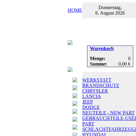
Donnerstag,
HOME
6. August 2026
Warenkorb
Menge:
0
Summe:
0,00 €
WERKSTATT
BRANDSCHUTZ
CHRYSLER
LANCIA
JEEP
DODGE
NEUTEILE - NEW PART
GEBRAUCHTEILE-USE
PART
SCHLACHTFAHRZEUG
HYUNDAI