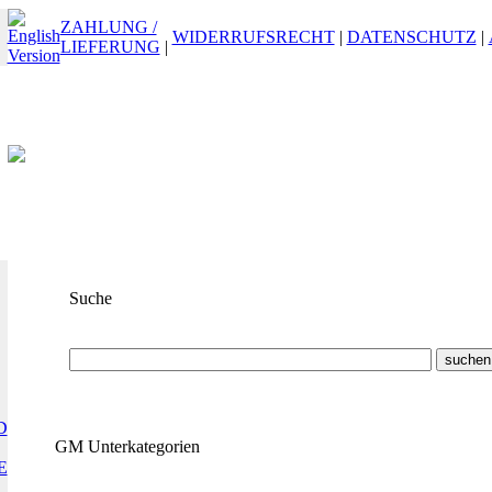
ZAHLUNG /
WIDERRUFSRECHT
|
DATENSCHUTZ
|
LIEFERUNG
|
Suche
Suchbegriff
oder
ET-Nummer
D
GM Unterkategorien
E