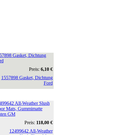
57898 Gasket, Dichtung
rd
Preis:
6,10 €
499642 All-Weather Slush
oor Mats, Gummimatte
nten GM
Preis:
118,00 €