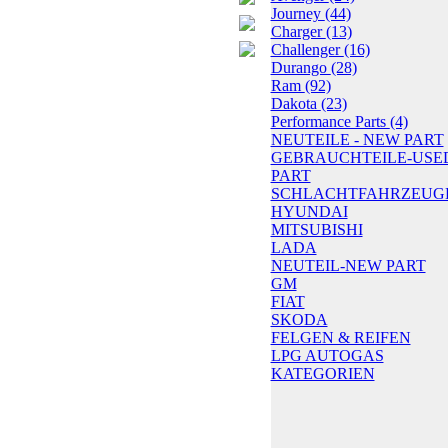
Journey
(44)
Charger
(13)
Challenger
(16)
Durango
(28)
Ram
(92)
Dakota
(23)
Performance Parts
(4)
NEUTEILE - NEW PART
GEBRAUCHTEILE-USE
PART
SCHLACHTFAHRZEUG
HYUNDAI
MITSUBISHI
LADA
NEUTEIL-NEW PART
GM
FIAT
SKODA
FELGEN & REIFEN
LPG AUTOGAS
KATEGORIEN