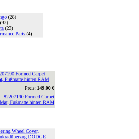
ngo
(28)
(92)
ta
(23)
rmance Parts
(4)
207190 Formed Carpet
t, Fußmatte hinten RAM
Preis:
149,00 €
eering Wheel Cover,
nkradüberzug DODGE