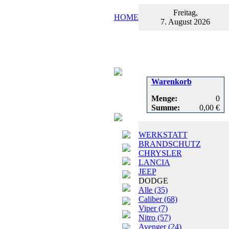
Freitag,
HOME
7. August 2026
Warenkorb
Menge:
0
Summe:
0,00 €
WERKSTATT
BRANDSCHUTZ
CHRYSLER
LANCIA
JEEP
DODGE
Alle
(35)
Caliber
(68)
Viper
(7)
Nitro
(57)
Avenger
(24)