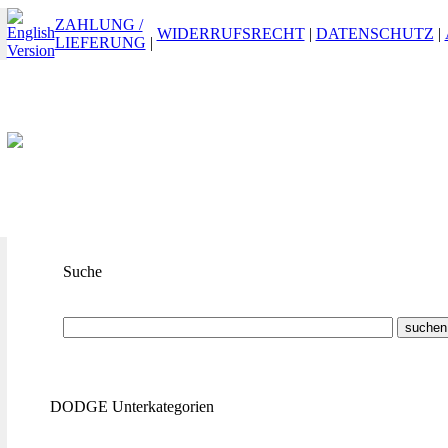
ZAHLUNG /
WIDERRUFSRECHT
|
DATENSCHUTZ
|
LIEFERUNG
|
Suche
Suchbegriff
oder
ET-Nummer
DODGE Unterkategorien