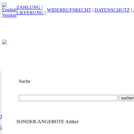
ZAHLUNG /
WIDERRUFSRECHT
|
DATENSCHUTZ
|
LIEFERUNG
|
Suche
Suchbegriff
oder
ET-Nummer
D
SONDER-ANGEBOTE Artikel
E