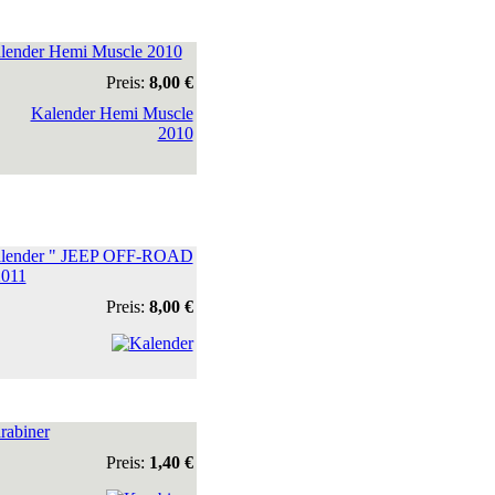
lender Hemi Muscle 2010
Preis:
8,00 €
lender " JEEP OFF-ROAD
2011
Preis:
8,00 €
rabiner
Preis:
1,40 €