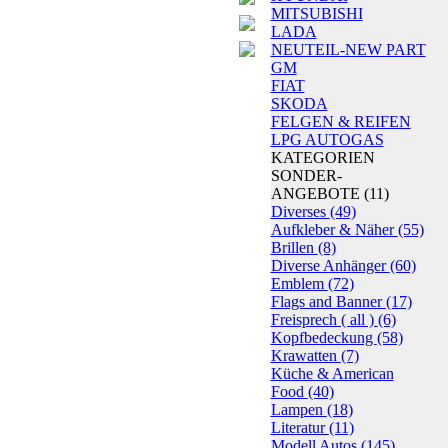
MITSUBISHI
LADA
NEUTEIL-NEW PART
GM
FIAT
SKODA
FELGEN & REIFEN
LPG AUTOGAS
KATEGORIEN
SONDER-
ANGEBOTE
(11)
Diverses
(49)
Aufkleber & Näher
(55)
Brillen
(8)
Diverse Anhänger
(60)
Emblem
(72)
Flags and Banner
(17)
Freisprech ( all )
(6)
Kopfbedeckung
(58)
Krawatten
(7)
Küche & American
Food
(40)
Lampen
(18)
Literatur
(11)
Modell Autos
(145)