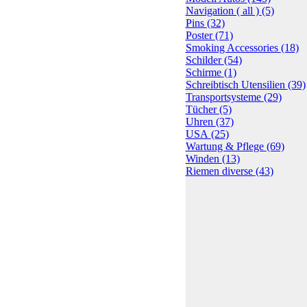
Navigation ( all )
(5)
Pins
(32)
Poster
(71)
Smoking Accessories
(18)
Schilder
(54)
Schirme
(1)
Schreibtisch Utensilien
(39)
Transportsysteme
(29)
Tücher
(5)
Uhren
(37)
USA
(25)
Wartung & Pflege
(69)
Winden
(13)
Riemen diverse
(43)