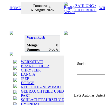
Donnerstag,
ZAHLUNG /
HOME
WI
6. August 2026
LIEFERUNG
|
Warenkorb
Menge:
0
Summe:
0,00 €
WERKSTATT
Suche
BRANDSCHUTZ
CHRYSLER
Suchbegriff
oder
LANCIA
JEEP
DODGE
NEUTEILE - NEW PART
GEBRAUCHTEILE-USED
LPG Autogas Unterk
PART
SCHLACHTFAHRZEUGE
HYUNDAI