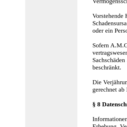
Vermögenssch
Vorstehende H
Schadensursac
oder ein Pers
Sofern A.M.G.
vertragswesent
Sachschäden 
beschränkt.
Die Verjährun
gerechnet ab 
§ 8 Datensch
Informatione
Erhebung, Ve