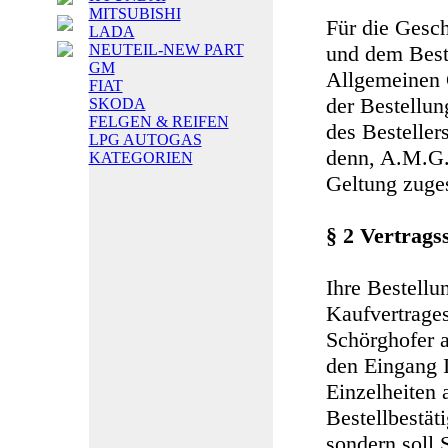
MITSUBISHI
Für die Gesc
LADA
NEUTEIL-NEW PART
und dem Beste
GM
Allgemeinen 
FIAT
der Bestellu
SKODA
FELGEN & REIFEN
des Besteller
LPG AUTOGAS
denn, A.M.G. 
KATEGORIEN
Geltung zuge
§ 2 Vertrags
Ihre Bestellu
Kaufvertrage
Schörghofer a
den Eingang I
Einzelheiten 
Bestellbestät
sondern soll 