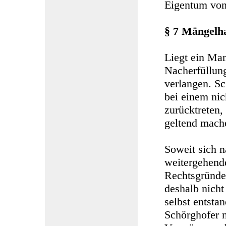
Eigentum von
§ 7 Mängelh
Liegt ein Man
Nacherfüllung
verlangen. Sc
bei einem ni
zurücktreten,
geltend mach
Soweit sich n
weitergehende
Rechtsgründe
deshalb nicht
selbst entsta
Schörghofer n