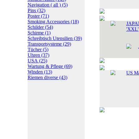
Navigation ( all )
(5)
Pins
(32)
Poster
(71)
Smoking Accessories
(18)
JAPAN
Schilder
(54)
'XXL'
Schirme
(1)
Schreibtisch Utensilien
(39)
Transportsysteme
(29)
Tücher
(5)
Uhren
(37)
USA
(25)
Wartung & Pflege
(69)
Winden
(13)
US Ma
Riemen diverse
(43)