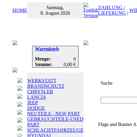
Samstag,
ZAHLUNG /
HOME
WI
8. August 2026
LIEFERUNG
|
Warenkorb
Menge:
0
Summe:
0,00 €
WERKSTATT
Suche
BRANDSCHUTZ
CHRYSLER
Suchbegriff
oder
LANCIA
JEEP
DODGE
NEUTEILE - NEW PART
GEBRAUCHTEILE-USED
Flags and Banner Ar
PART
SCHLACHTFAHRZEUGE
HYUNDAI