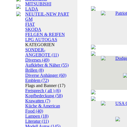
MITSUBISHI
LADA
Patrio
NEUTEIL-NEW PART
GM
FIAT
SKODA
FELGEN & REIFEN
LPG AUTOGAS
KATEGORIEN
SONDER-
ANGEBOTE
(11)
Dodge
Diverses
(49)
Aufkleber & Näher
(55)
Brillen
(8)
Diverse Anhänger
(60)
Emblem
(72)
Flags and Banner
(17)
Freisprech ( all )
(6)
Kopfbedeckung
(58)
Krawatten
(7)
USA O
Küche & American
Food
(40)
Lampen
(18)
Literatur
(11)
Modell Autos
(145)