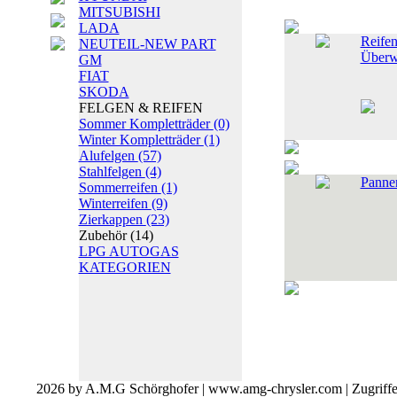
MITSUBISHI
LADA
Reifen
NEUTEIL-NEW PART
Überw
GM
FIAT
SKODA
FELGEN & REIFEN
Sommer Kompletträder
(0)
Winter Kompletträder
(1)
Alufelgen
(57)
Stahlfelgen
(4)
Pannen
Sommerreifen
(1)
Winterreifen
(9)
Zierkappen
(23)
Zubehör
(14)
LPG AUTOGAS
KATEGORIEN
2026 by A.M.G Schörghofer | www.amg-chrysler.com | Zugriff