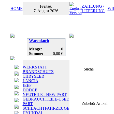
Freitag,
ZAHLUNG /
HOME
WI
7. August 2026
LIEFERUNG
|
Warenkorb
Menge:
0
Summe:
0,00 €
WERKSTATT
Suche
BRANDSCHUTZ
CHRYSLER
Suchbegriff
oder
LANCIA
JEEP
DODGE
NEUTEILE - NEW PART
GEBRAUCHTEILE-USED
Zubehör Artikel
PART
SCHLACHTFAHRZEUGE
HYUNDAI