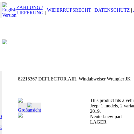
ZAHLUNG /
WIDERRUFSRECHT
|
DATENSCHUTZ
|
LIEFERUNG
|
82215367 DEFLECTOR.AIR, Windabweiser Wrangler JK
This product fits 2 vehi
Jeep: 1 models, 2 vari
Großansicht
2019.
D
Neuteil-new part
LAGER
E