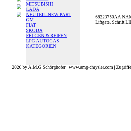
MITSUBISHI
LADA
NEUTEIL-NEW PART
68223750AA NA
GM
Liftgate, Schrift 
FIAT
SKODA
FELGEN & REIFEN
LPG AUTOGAS
KATEGORIEN
2026 by A.M.G Schörghofer | www.amg-chrysler.com | Zugriff