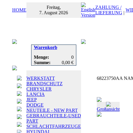
Freitag,
ZAHLUNG /
HOME
WI
7. August 2026
LIEFERUNG
|
Warenkorb
Menge:
0
Summe:
0,00 €
WERKSTATT
68223750AA NAME
BRANDSCHUTZ
CHRYSLER
LANCIA
JEEP
DODGE
Großansicht
NEUTEILE - NEW PART
GEBRAUCHTEILE-USED
PART
SCHLACHTFAHRZEUGE
HYUNDAI