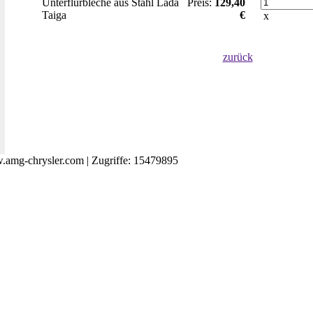
Unterflurbleche aus Stahl Lada
Preis:
129,40
Taiga
€
x
zurück
amg-chrysler.com | Zugriffe: 15479895