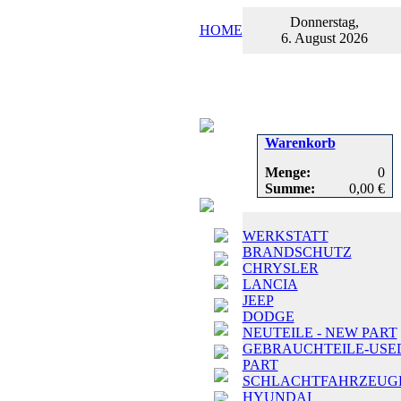
Donnerstag,
HOME
6. August 2026
Warenkorb
Menge:
0
Summe:
0,00 €
WERKSTATT
BRANDSCHUTZ
CHRYSLER
LANCIA
JEEP
DODGE
NEUTEILE - NEW PART
GEBRAUCHTEILE-USE
PART
SCHLACHTFAHRZEUG
HYUNDAI