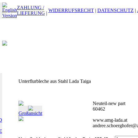
ZAHLUNG /
WIDERRUFSRECHT
|
DATENSCHUTZ
|
LIEFERUNG
|
Unterflurbleche aus Stahl Lada Taiga
Neuteil-new part
60462
Großansicht
D
www.amg-lada.at
andree.schoerghofer@a
E