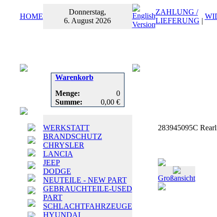
Donnerstag,
ZAHLUNG /
HOME
WI
6. August 2026
LIEFERUNG
|
Warenkorb
Menge:
0
Summe:
0,00 €
WERKSTATT
283945095C Rearli
BRANDSCHUTZ
CHRYSLER
LANCIA
JEEP
DODGE
Großansicht
NEUTEILE - NEW PART
GEBRAUCHTEILE-USED
PART
SCHLACHTFAHRZEUGE
HYUNDAI