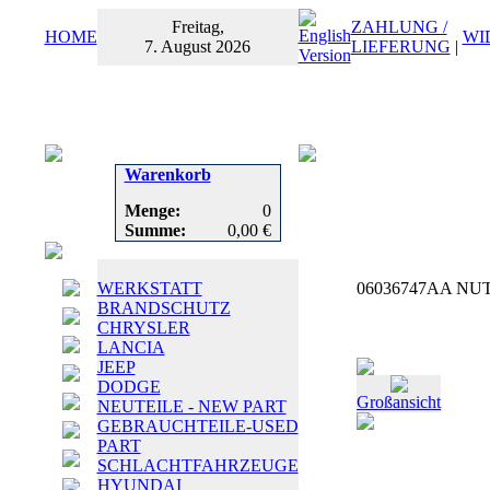
Freitag,
ZAHLUNG /
HOME
WI
7. August 2026
LIEFERUNG
|
Warenkorb
Menge:
0
Summe:
0,00 €
WERKSTATT
06036747AA NUT,
BRANDSCHUTZ
CHRYSLER
LANCIA
JEEP
DODGE
Großansicht
NEUTEILE - NEW PART
GEBRAUCHTEILE-USED
PART
SCHLACHTFAHRZEUGE
HYUNDAI