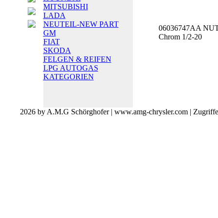
MITSUBISHI
LADA
NEUTEIL-NEW PART
06036747AA NUT,
GM
Chrom 1/2-20
FIAT
SKODA
FELGEN & REIFEN
LPG AUTOGAS
KATEGORIEN
2026 by A.M.G Schörghofer | www.amg-chrysler.com | Zugriff