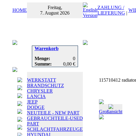
Freitag,
ZAHLUNG /
HOME
WI
7. August 2026
LIEFERUNG
|
Warenkorb
Menge:
0
Summe:
0,00 €
WERKSTATT
115710412 radiator
BRANDSCHUTZ
CHRYSLER
LANCIA
JEEP
DODGE
Großansicht
NEUTEILE - NEW PART
GEBRAUCHTEILE-USED
PART
SCHLACHTFAHRZEUGE
HYUNDAI