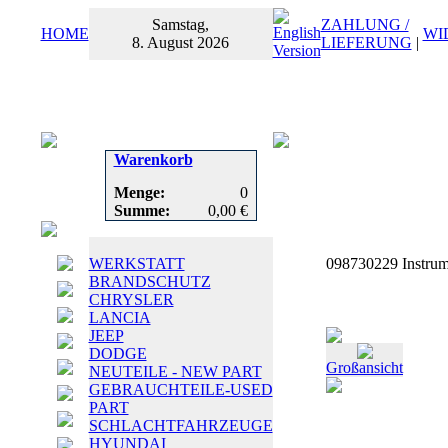
Samstag,
ZAHLUNG /
HOME
WI
8. August 2026
LIEFERUNG
|
Warenkorb
Menge:
0
Summe:
0,00 €
WERKSTATT
098730229 Instrume
BRANDSCHUTZ
CHRYSLER
LANCIA
JEEP
DODGE
Großansicht
NEUTEILE - NEW PART
GEBRAUCHTEILE-USED
PART
SCHLACHTFAHRZEUGE
HYUNDAI