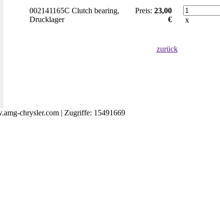
002141165C Clutch bearing,
Preis:
23,00
Drucklager
€
x
zurück
amg-chrysler.com | Zugriffe: 15491669