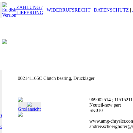
ZAHLUNG /
WIDERRUFSRECHT
|
DATENSCHUTZ
|
LIEFERUNG
|
002141165C Clutch bearing, Drucklager
969002514 ; 11515211
Neuteil-new part
Großansicht
SK010
D
www.amg-chrysler.co
E
andree.schoerghofer@a