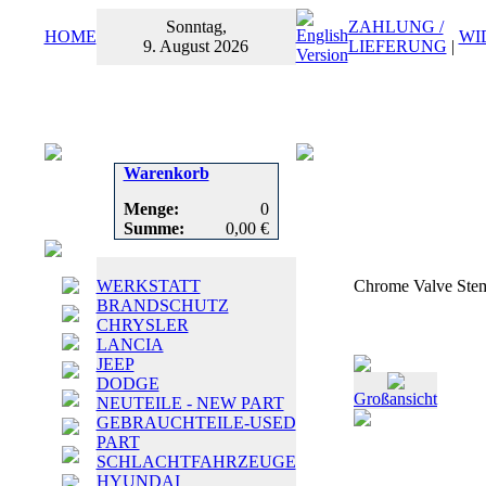
Sonntag,
ZAHLUNG /
HOME
WI
9. August 2026
LIEFERUNG
|
Warenkorb
Menge:
0
Summe:
0,00 €
WERKSTATT
Chrome Valve Ste
BRANDSCHUTZ
CHRYSLER
LANCIA
JEEP
DODGE
Großansicht
NEUTEILE - NEW PART
GEBRAUCHTEILE-USED
PART
SCHLACHTFAHRZEUGE
HYUNDAI