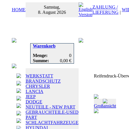
Samstag,
ZAHLUNG /
HOME
WI
8. August 2026
LIEFERUNG
|
Warenkorb
Menge:
0
Summe:
0,00 €
WERKSTATT
Reifendruck-Über
BRANDSCHUTZ
CHRYSLER
LANCIA
JEEP
DODGE
Großansicht
NEUTEILE - NEW PART
GEBRAUCHTEILE-USED
PART
SCHLACHTFAHRZEUGE
HYUNDAI