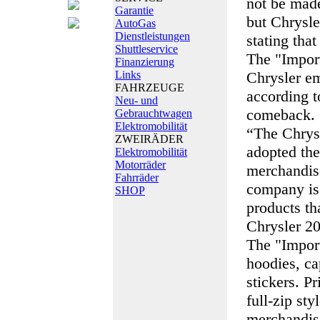
not be made
Garantie
but Chrysle
AutoGas
Dienstleistungen
stating tha
Shuttleservice
The "Import
Finanzierung
Links
Chrysler em
FAHRZEUGE
according t
Neu- und
comeback.
Gebrauchtwagen
Elektromobilität
“The Chrys
ZWEIRÄDER
adopted the 
Elektromobilität
Motorräder
merchandise 
Fahrräder
company is
SHOP
products th
Chrysler 20
The "Import
hoodies, ca
stickers. Pr
full-zip st
merchandise