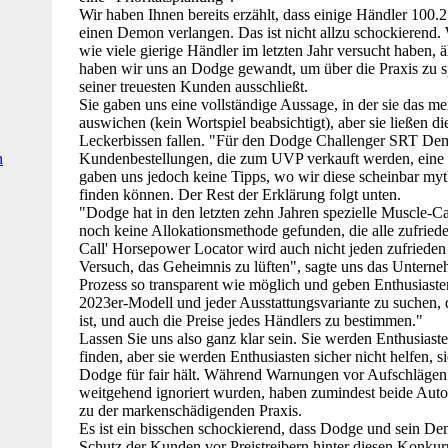
Wir haben Ihnen bereits erzählt, dass einige Händler 100.
einen Demon verlangen. Das ist nicht allzu schockierend.
wie viele gierige Händler im letzten Jahr versucht haben, 
haben wir uns an Dodge gewandt, um über die Praxis zu sp
seiner treuesten Kunden ausschließt.
Sie gaben uns eine vollständige Aussage, in der sie das me
auswichen (kein Wortspiel beabsichtigt), aber sie ließen di
Leckerbissen fallen. "Für den Dodge Challenger SRT De
n
Kundenbestellungen, die zum UVP verkauft werden, eine 
gaben uns jedoch keine Tipps, wo wir diese scheinbar 
finden können. Der Rest der Erklärung folgt unten.
"Dodge hat in den letzten zehn Jahren spezielle Muscle-C
noch keine Allokationsmethode gefunden, die alle zufrieden
Call' Horsepower Locator wird auch nicht jeden zufrieden st
Versuch, das Geheimnis zu lüften", sagte uns das Unter
Prozess so transparent wie möglich und geben Enthusiaste
2023er-Modell und jeder Ausstattungsvariante zu suchen,
ist, und auch die Preise jedes Händlers zu bestimmen."
Lassen Sie uns also ganz klar sein. Sie werden Enthusiaste
finden, aber sie werden Enthusiasten sicher nicht helfen, 
Dodge für fair hält. Während Warnungen vor Aufschläge
weitgehend ignoriert wurden, haben zumindest beide Autoh
zu der markenschädigenden Praxis.
Es ist ein bisschen schockierend, dass Dodge und sein D
Schutz der Kunden vor Preistreibern hinter diesen Konkur