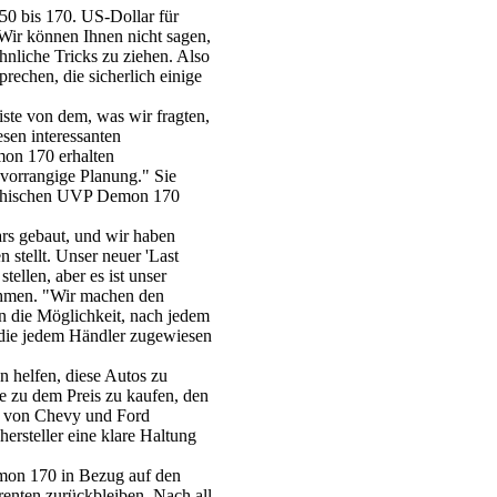
250 bis 170. US-Dollar für
 Wir können Ihnen nicht sagen,
ähnliche Tricks zu ziehen. Also
rechen, die sicherlich einige
iste von dem, was wir fragten,
esen interessanten
mon 170 erhalten
vorrangige Planung." Sie
mythischen UVP Demon 170
ars gebaut, und wir haben
 stellt. Unser neuer 'Last
ellen, aber es ist unser
nehmen. "Wir machen den
n die Möglichkeit, nach jedem
 die jedem Händler zugewiesen
n helfen, diese Autos zu
sie zu dem Preis zu kaufen, den
n von Chevy und Ford
ersteller eine klare Haltung
emon 170 in Bezug auf den
renten zurückbleiben. Nach all