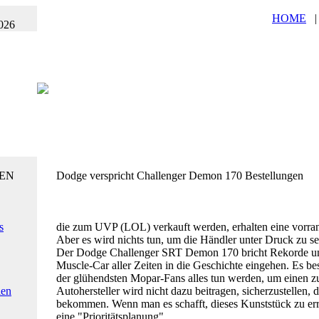
,
HOME
026
EN
Dodge verspricht Challenger Demon 170 Bestellungen
s
die zum UVP (LOL) verkauft werden, erhalten eine vorra
Aber es wird nichts tun, um die Händler unter Druck zu 
Der Dodge Challenger SRT Demon 170 bricht Rekorde und
Muscle-Car aller Zeiten in die Geschichte eingehen. Es bes
der glühendsten Mopar-Fans alles tun werden, um einen 
ien
Autohersteller wird nicht dazu beitragen, sicherzustellen,
bekommen. Wenn man es schafft, dieses Kunststück zu err
eine "Prioritätsplanung".