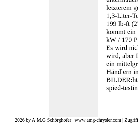
letzterem g
1,3-Liter-
199 lb-ft 
kommt ein 2
kW / 170 P
Es wird nic
wird, aber
ein mittelg
Händlern i
BILDER:htt
spied-testin
2026 by A.M.G Schörghofer | www.amg-chrysler.com | Zugrif