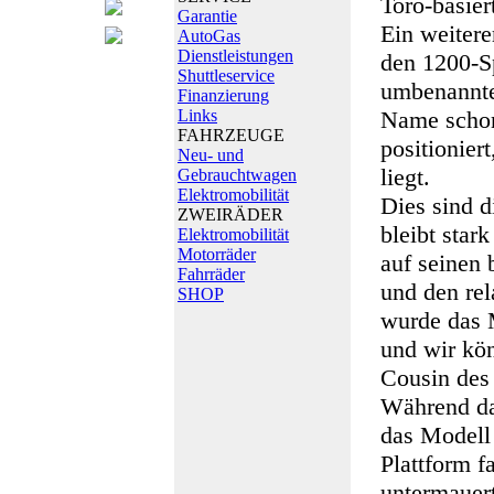
Toro-basier
Garantie
Ein weitere
AutoGas
Dienstleistungen
den 1200-S
Shuttleservice
umbenannte
Finanzierung
Links
Name schon
FAHRZEUGE
positionier
Neu- und
liegt.
Gebrauchtwagen
Elektromobilität
Dies sind d
ZWEIRÄDER
bleibt star
Elektromobilität
Motorräder
auf seinen 
Fahrräder
und den re
SHOP
wurde das 
und wir kön
Cousin des
Während da
das Modell
Plattform 
untermauert