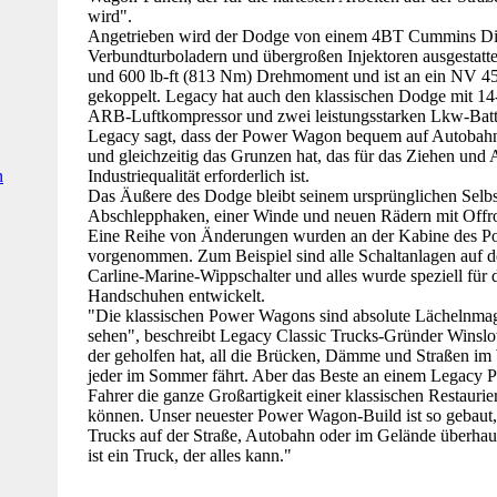
wird".
Angetrieben wird der Dodge von einem 4BT Cummins Die
Verbundturboladern und übergroßen Injektoren ausgestattet
und 600 lb-ft (813 Nm) Drehmoment und ist an ein NV 45
gekoppelt. Legacy hat auch den klassischen Dodge mit 1
ARB-Luftkompressor und zwei leistungsstarken Lkw-Batter
Legacy sagt, dass der Power Wagon bequem auf Autobahn
und gleichzeitig das Grunzen hat, das für das Ziehen und
n
Industriequalität erforderlich ist.
Das Äußere des Dodge bleibt seinem ursprünglichen Selbst
Abschlepphaken, einer Winde und neuen Rädern mit Offroa
Eine Reihe von Änderungen wurden an der Kabine des 
vorgenommen. Zum Beispiel sind alle Schaltanlagen auf d
Carline-Marine-Wippschalter und alles wurde speziell für
Handschuhen entwickelt.
"Die klassischen Power Wagons sind absolute Lächelnmag
sehen", beschreibt Legacy Classic Trucks-Gründer Winslow
der geholfen hat, all die Brücken, Dämme und Straßen im
jeder im Sommer fährt. Aber das Beste an einem Legacy P
Fahrer die ganze Großartigkeit einer klassischen Restaur
können. Unser neuester Power Wagon-Build ist so gebaut,
Trucks auf der Straße, Autobahn oder im Gelände überhaup
ist ein Truck, der alles kann."