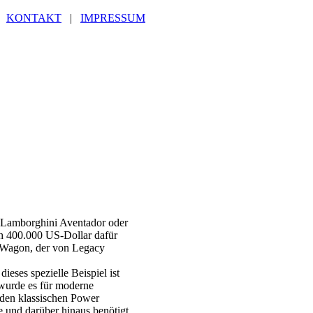
|
KONTAKT
|
IMPRESSUM
es Lamborghini Aventador oder
ch 400.000 US-Dollar dafür
 Wagon, der von Legacy
eses spezielle Beispiel ist
wurde es für moderne
 den klassischen Power
e und darüber hinaus benötigt