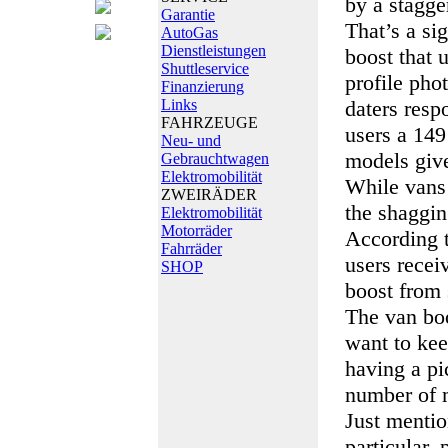
by a stagge
Garantie
That’s a si
AutoGas
Dienstleistungen
boost that 
Shuttleservice
profile pho
Finanzierung
Links
daters resp
FAHRZEUGE
users a 149
Neu- und
models give
Gebrauchtwagen
Elektromobilität
While vans 
ZWEIRÄDER
the shaggin
Elektromobilität
Motorräder
According t
Fahrräder
users recei
SHOP
boost from 
The van boo
want to kee
having a pi
number of m
Just mentio
particular,