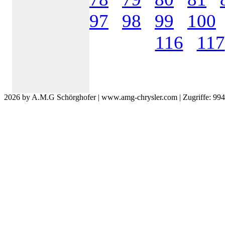
97
98
99
100
116
117
2026 by A.M.G Schörghofer | www.amg-chrysler.com | Zugriffe: 99