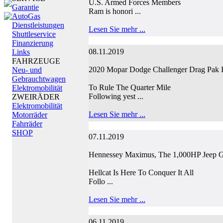
U.S. Armed Forces Members
Garantie
Ram is honori ...
AutoGas
Dienstleistungen
Lesen Sie mehr ...
Shuttleservice
Finanzierung
08.11.2019
Links
FAHRZEUGE
2020 Mopar Dodge Challenger Drag Pak I
Neu- und
Gebrauchtwagen
To Rule The Quarter Mile
Elektromobilität
Following yest ...
ZWEIRÄDER
Elektromobilität
Lesen Sie mehr ...
Motorräder
Fahrräder
SHOP
07.11.2019
Hennessey Maximus, The 1,000HP Jeep G
Hellcat Is Here To Conquer It All
Follo ...
Lesen Sie mehr ...
06.11.2019