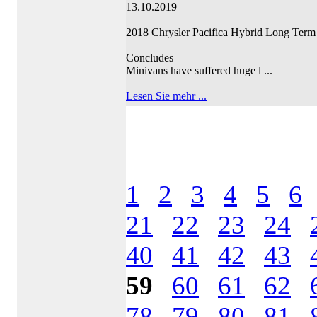
13.10.2019
2018 Chrysler Pacifica Hybrid Long Ter
Concludes
Minivans have suffered huge l ...
Lesen Sie mehr ...
1
2
3
4
5
6
21
22
23
24
40
41
42
43
59
60
61
62
78
79
80
81