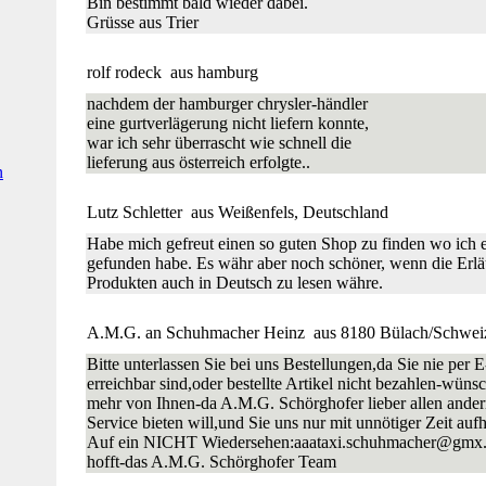
Bin bestimmt bald wieder dabei.
Grüsse aus Trier
rolf rodeck
aus hamburg
nachdem der hamburger chrysler-händler
eine gurtverlägerung nicht liefern konnte,
war ich sehr überrascht wie schnell die
lieferung aus österreich erfolgte..
n
Lutz Schletter
aus Weißenfels, Deutschland
Habe mich gefreut einen so guten Shop zu finden wo ich 
gefunden habe. Es währ aber noch schöner, wenn die Erlä
Produkten auch in Deutsch zu lesen währe.
A.M.G. an Schuhmacher Heinz
aus 8180 Bülach/Schwei
Bitte unterlassen Sie bei uns Bestellungen,da Sie nie per E
erreichbar sind,oder bestellte Artikel nicht bezahlen-wün
mehr von Ihnen-da A.M.G. Schörghofer lieber allen ander
Service bieten will,und Sie uns nur mit unnötiger Zeit aufh
Auf ein NICHT Wiedersehen:aaataxi.schuhmacher@gmx
hofft-das A.M.G. Schörghofer Team