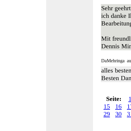
Sehr geehrt
ich danke I
Bearbeitun
Mit freund
Dennis M
DaMehringa
au
alles beste
Besten Da
Seite:
15
16
1
29
30
3