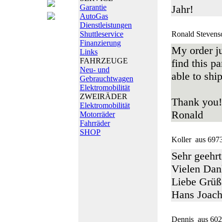
Garantie
Jahr!
AutoGas
Dienstleistungen
Shuttleservice
Ronald Stevens
Finanzierung
My order ju
Links
FAHRZEUGE
find this p
Neu- und
able to shi
Gebrauchtwagen
Elektromobilität
ZWEIRÄDER
Thank you!
Elektromobilität
Ronald
Motorräder
Fahrräder
SHOP
Koller
aus 697
Sehr geehrt
Vielen Dan
Liebe Grüß
Hans Joach
Dennis
aus 602