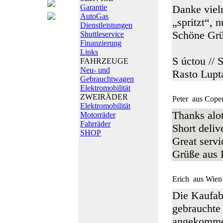
Garantie
Danke vielm
AutoGas
„spritzt“, 
Dienstleistungen
Schöne Gr
Shuttleservice
Finanzierung
Links
S úctou // 
FAHRZEUGE
Neu- und
Rasto Lupt
Gebrauchtwagen
Elektromobilität
ZWEIRÄDER
Peter
aus Cope
Elektromobilität
Thanks alot
Motorräder
Fahrräder
Short deliv
SHOP
Great servi
Grüße aus
Erich
aus Wien
Die Kaufab
gebrauchte 
angekommen