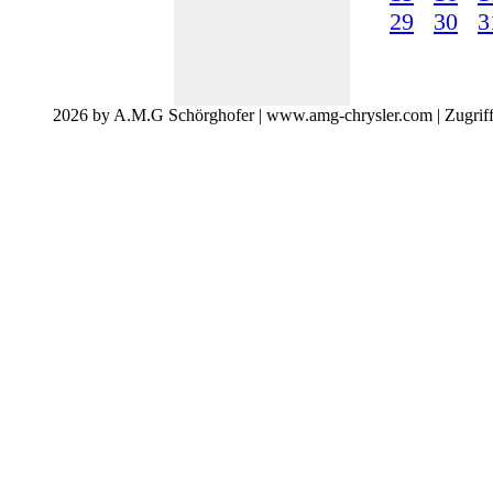
29
30
3
2026 by A.M.G Schörghofer | www.amg-chrysler.com | Zugrif