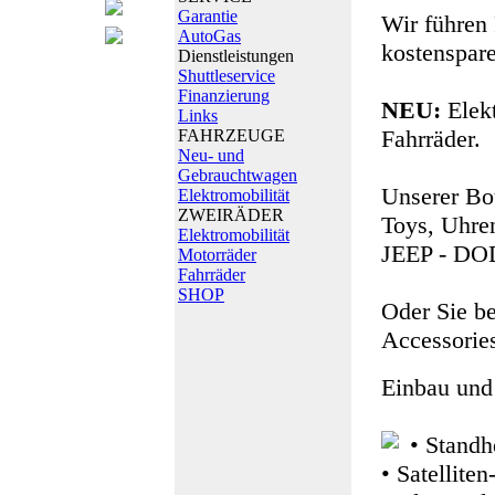
Garantie
Wir führen
AutoGas
kostenspar
Dienstleistungen
Shuttleservice
Finanzierung
NEU:
Elek
Links
Fahrräder.
FAHRZEUGE
Neu- und
Gebrauchtwagen
Unserer Bo
Elektromobilität
ZWEIRÄDER
Toys, Uhre
Elektromobilität
JEEP - DO
Motorräder
Fahrräder
SHOP
Oder Sie b
Accessori
Einbau und
• Stand
• Satellite