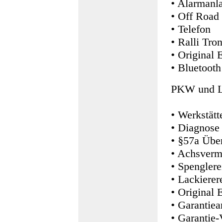
• Alarmanl
• Off Road
• Telefon
• Ralli Tron
• Original 
• Bluetooth
PKW und L
• Werkstä
• Diagnose
• §57a Übe
• Achsver
• Spengler
• Lackierer
• Original E
• Garantiea
• Garantie