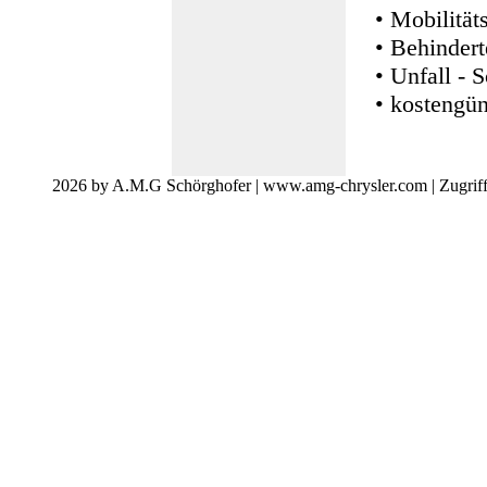
• Mobilitä
• Behinder
• Unfall -
• kostengü
2026 by A.M.G Schörghofer | www.amg-chrysler.com | Zugrif